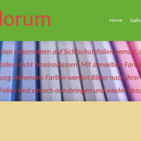
olorum
Home
Galle
esten Fasermalern auf Sichtschutzfolien gemalt,
otzdem Licht hineinzulassen. Mit denselben Far
ung stehenden Farben werden Bilder nach ihrer 
olien sind einfach anzubringen und wieder abzu