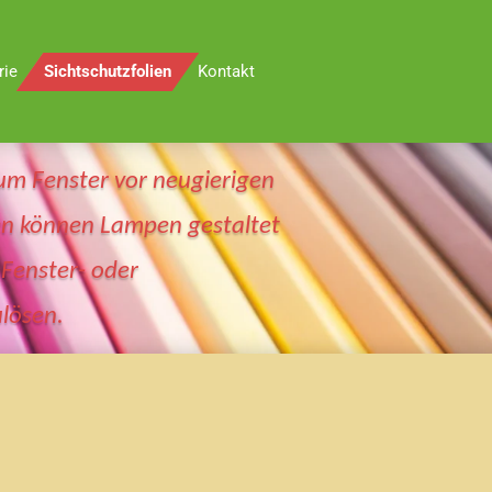
rie
Sichtschutzfolien
Kontakt
 um Fenster vor neugierigen
ben können Lampen gestaltet
Fenster- oder
lösen.