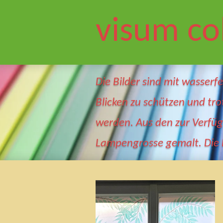
Zum
visum c
Hauptinhalt
springen
Die Bilder sind mit wasserf
Blicken zu schützen und tr
werden. Aus den zur Verfüg
Lampengrosse gemalt. Die F